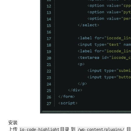
安装
上传
目录 到
目
io-code-highlight
/wp-content/plugins/