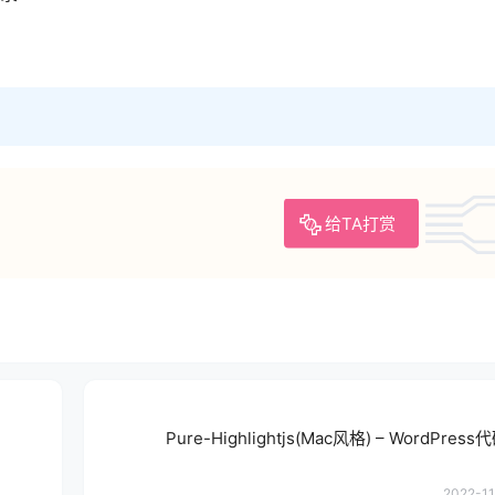
给TA打赏
Pure-Highlightjs(Mac风格) – WordPre
2022-11