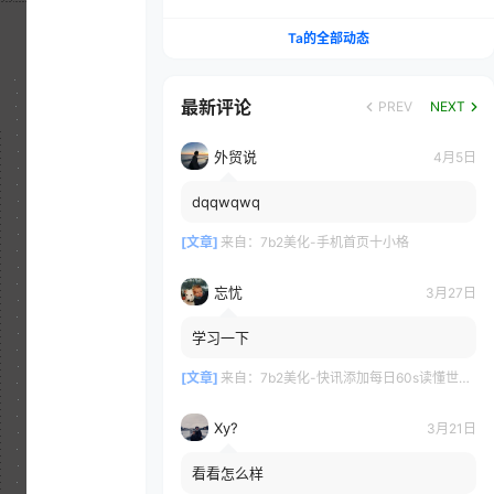
Ta的全部动态
最新评论
PREV
NEXT
外贸说
4月5日
dqqwqwq
[文章]
来自：
7b2美化-手机首页十小格
忘忧
3月27日
学习一下
[文章]
来自：
7b2美化-快讯添加每日60s读懂世界新闻-自动发布
Xy?
3月21日
看看怎么样