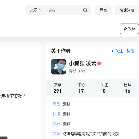
文章
登录
快速注册
投稿
关于作者
关注
私信
小狐狸 凌云
博导
Lv7
文章
评论
关注
粉丝
291
17
0
16
个选择它的理
[商品]
测试
[快讯]
测试
[文档]
测试
[文章]
仿哔哩哔哩网站页面回顶部的火箭