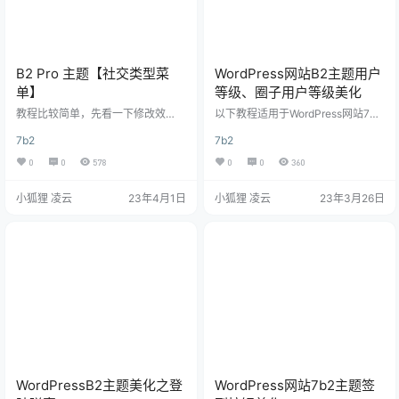
B2 Pro 主题【社交类型菜
WordPress网站B2主题用户
单】
等级、圈子用户等级美化
教程比较简单，先看一下修改效
以下教程适用于WordPress网站7B2
果： 下面是教程： 1、设置顶部菜
主题，其他主题请自行测试，本次
7b2
7b2
单样式 设置项在：B2主题设置 – 模
美化分为圈子等级美化和文章用户
块管理 – 顶部 – 顶部布局样式，选
马甲美化，效果图和代码均在下方
0
0
578
0
0
360
择以下样式： 如果你选择的是其他
效果图 这是圈子话题里面的美化，
样式的菜单，请不要添加下面的css
图中的LV1、LV4 这是用户等级美
小狐狸 凌云
23年4月1日
小狐狸 凌云
23年3月26日
代码，避免引起布局样式错乱！ 2、
化，图中的知府、宰相 1.B2主题圈
添加css样式 请将以下css代码复制
子用户等级美化代码 放在themes/b
到你自己的css中。 以下修改推荐在
2/Assets/fontend/style.css，文件
子主题中修改！ /*优化头部header
底部 /* 圈子等级美化 --xiaohuli.vip
*/ .site-header.social-t…
*/ .a…
WordPressB2主题美化之登
WordPress网站7b2主题签