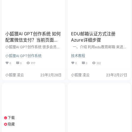
小狐狸AI GPT创作系统 如何
EDU邮箱认证方式注册
配置微信支付？当前页面的
Azure详细步骤
URL未注册:https…处理办法
小狐狸AI GPT创作系统 很多会员使
一、介绍 利用edu教育邮箱 来进行
用小狐狸GPT系统，安装完成后还
学术认证 二、需要准备的 1、Azure
小狐狸AI GPT创作系统
技术教程
是不太会配置微信支付，或者参数
注册地址：https://portal.azure.co
填写完前端出现“当前页面的URL未
m/ 2、你的edu邮箱 3、一个干净的
0
0
997
0
0
302
注册:https…”问题如下，具体可对照
手机号（最好是自用的没撸过az
文档操作即可完成支付配置。 在站
的），一个干净的ip（最好是家宽，
小狐狸 凌云
23年2月28日
小狐狸 凌云
23年2月27日
点后台->系统配置->支付配置，填
不要挂代理） 三、具体步骤 1、使
入微信商户号、密钥_v2（证书可暂
用其他邮箱注册Azure账号：http
不上传，仅退款功能才用到证
s://portal.azure.com/ 我用的outloo
书）。 配置微信商户号的支付目
k邮箱：node…
录： 位置在：微信商户号后台（链
接）->产品中心-&…
下载
1个资源
隐藏
支付积分