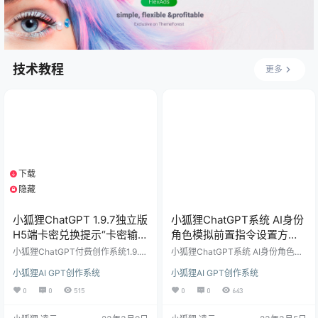
//WordPr…
技术教程
更多
下载
1个资源
隐藏
支付积分
小狐狸ChatGPT 1.9.7独立版
小狐狸ChatGPT系统 AI身份
H5端卡密兑换提示“卡密输入
角色模拟前置指令设置方法
有误 ”解决办法
参照模板
小狐狸ChatGPT付费创作系统1.9.7
小狐狸ChatGPT系统 AI身份角色模
独立版，如出现后台增加卡密后H5
拟前置指令设置方法 参照模板 小狐
小狐狸AI GPT创作系统
小狐狸AI GPT创作系统
端和小程序端无法兑换，一直提示
狸ChatGPT系统新版功能新增AI身
“卡密输入有误 ”，该功能上几版都
份角色模拟后，很多会员不会设置AI
0
0
515
0
0
643
正常，应该是官方升级后本身有BU
身份角色模拟前置指令，今天参考
G，播播资源针对这BUG进行了修复
了下其他做得好的站点，在这无与