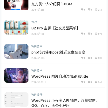
东方类个人介绍页带BGM
23年4月2日
0
0
265
7b2
B2 Pro 主题【社交类型菜单】
23年4月1日
0
0
578
WP技术
php代码使用post推送文章至百度
23年3月31日
0
0
281
WP技术
WordPress 图片自动添加alt和title
23年3月30日
0
0
261
WP插件
WordPress 小程序 API 插件，连接微信、
QQ、百度、头条小程序