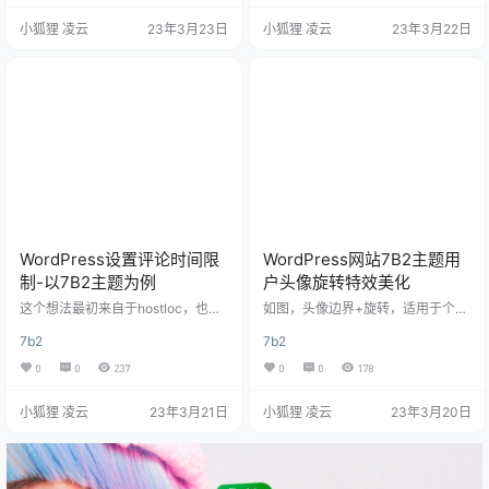
区、圈子里面的作者标识 二、美化
动文章导航目录-以7B2主题为例”
小狐狸 凌云
23年3月23日
小狐狸 凌云
23年3月22日
代码教程 1.实现思路 LV等级，是判
一、效果演示 二、代码教程 1.functi
定的LV+1，游客单独判定，我们直
on.php文件代码法创建文章目录功
接忽略，后台可以看的出来第一级
能 // 设置文章目录 function create
是LV0开始，那么怎么替换成图片
_mg($html) { $mg = '';…
呢？ 把原程序的LV+1改为图片路径/
LV+1.png.webp…
WordPress设置评论时间限
WordPress网站7B2主题用
制-以7B2主题为例
户头像旋转特效美化
这个想法最初来自于hostloc，也就
如图，头像边界+旋转，适用于个人
是discuz论坛的功能，设置这个干
中心界面以及右侧工具栏，非常花
7b2
7b2
啥呢？但是随着后面发现部分用户
哨（可能只适用于WordPress网站7
太过活跃，另外还可能出现被人恶
B2主题的美化） 美化代码 放在b2/A
0
0
237
0
0
178
意刷一堆垃圾评论。权衡再三，准
ssets/fontend/style.css文件底部即
备设置网站评论时间间隔。今天就
可 /*头像呼吸光环和鼠标悬停旋转
小狐狸 凌云
23年3月21日
小狐狸 凌云
23年3月20日
给大家分享一下“WordPress网站设
放大-www.xiaohulizyw.cn*/ .avat
置评论时间限制-以7B2主题为例”的
ar { border-radius: 50%; animatio
纯代码实现方法。 评论时间限制设
n: light 4s ease-in-ou…
置方法-以7B2主题为例 在主题文件f
unction.php底部加上以下代码即可