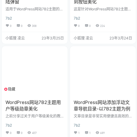
陆弹窗
到按钮美化
适用于WordPress网站7B2主题的登
这是针对WordPress网站7B2主题的
陆弹窗界面美化教程 效果图 美化教
美化，其他主题可能用不上，效果
7b2
7b2
程 1.放置js代码 有子主题就放在chil
大家直接查看本站即可 设置教程 教
d.js文件中 $(function(){ /*弹窗登录
程很简单（难的我也不会），在npc
0
0
308
0
0
224
效果-www.xiaohuli.vip*/ $("#login
ink那里搬运的，可惜其他的b2主题
-box .login-box-content").addCla
美化帖子都关闭了 将下方代码添加
小狐狸 凌云
23年3月25日
小狐狸 凌云
23年3月24日
ss("b2-radius"); $('.log…
至主题根目录下的style.css文件底
部保存即可 /* * 签到按钮-www.xia
ohulizyw.cn */ /*渐变文字*/ .user-
w-qd { background-image…
隐藏
支付积分
WordPress网站7B2主题用
WordPress网站添加浮动文
户等级勋章美化
章导航目录-以7B2主题为例
之前分享过关于用户等级美化的教
文章目录是非常实用便捷且高效的
程，今天再分享一个高级版：Word
工具，尤其在SEO优化方面也是一
7b2
7b2
Press网站7B2主题用户等级勋章美
个非常重要的方面，wpjam插件的
化，仅测试过7B2主题，其他主题自
目录功能，今天就给大家分享一下
0
0
457
1
1
689
测！ 一、效果演示 适用于网站评论
免插件实现“WordPress网站添加浮