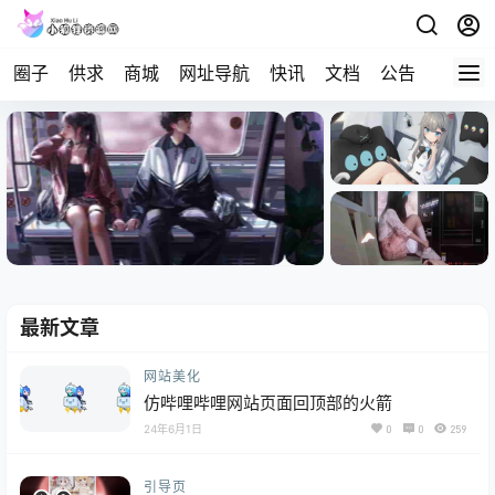
圈子
供求
商城
网址导航
快讯
文档
公告
问答
最新文章
网站美化
仿哔哩哔哩网站页面回顶部的火箭
24年6月1日
0
0
259
引导页