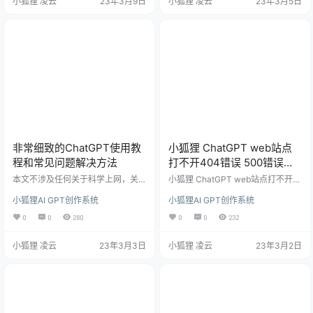
小狐狸 凌云
23年3月9日
小狐狸 凌云
23年3月5日
处理。具体操作如下： H5端 找到目
大家分享一下。 具体参照下面模板
录publich5staticjs ，把下载包里的
参照设置： 如生活助手角色前置指
两文件上传至该目录替换，或者使
令： 你是我的生活助力，善于解决
用1.9.2或者1.8.6老版本找到这两文
生活中的问题，不管我生活中遇到
件进行替换都可以。 BUG问题如
什么问题，你都能够很好的解决。
下： …
请根据我的问题，给出最好的解决
方式。 …
非常细致的ChatGPT使用教
小狐狸 ChatGPT web站点
程和常见问题解决方法
打不开404错误 500错误解
决方法和小程序审核问题
本文不涉及任何关于科学上网，关
小狐狸 ChatGPT web站点打不开4
于科学上网不会给你推荐任何梯
04错误 500错误解决方法和小程序
小狐狸AI GPT创作系统
小狐狸AI GPT创作系统
子！ 切换好美、日、韩、新加坡或
审核问题 站点打不开，出现404错
欧洲除意大利的任意地区。 首先，
误，对照如下检查处理： 查看站点
0
0
280
0
0
232
如果你是一个小白，建议先装一个
后台web站点开关是否打开： web
浏览器翻译插件或者下载一个网易
端打开出现500错误： 查看web站
小狐狸 凌云
23年3月3日
小狐狸 凌云
23年3月2日
有道词典，接下来的操作会更加的
点参数是否配置，配置是否正确，
方便，可以少很多麻烦。 当你拥有
公众号服务器配置完成之后是否启
一个账号之后，打开这个网址：http
用。 小狐狸ChatGPT 小程序提交审
s://chat.openai.com，你会看到这
核失败解决方法： 上传提交小程序
样的一个页面： 接着点击 Log in，
审核失败如何处理，参考如下： 参
这个时候翻译就派上用场了。有不…
数配置：ios开关关…