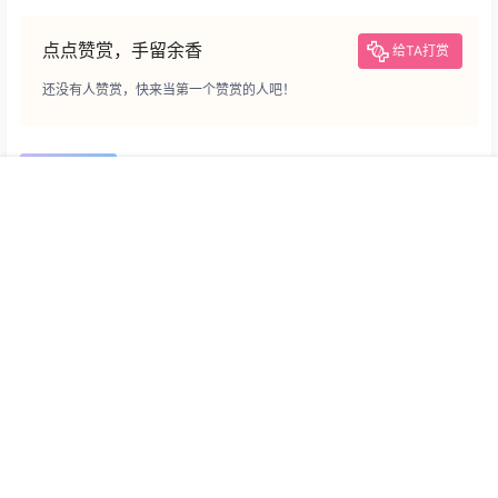
点点赞赏，手留余香
给TA打赏
还没有人赞赏，快来当第一个赞赏的人吧！
0
0
海报分享
收藏
举报
首页
专题
认证
搜索
菜单
我的
Satelite
WP主题
设计
WP技术
WP主题
WordPress 网站宝塔面板开启
Inpandora - 软件工具下载类
404防盗链教程
WordPress主题
2022-4-24 7:54:40
2021-12-6 17:11:12
0 条回复
文章作者
管理员
A
M
欢迎您，新朋友，感谢参与互动！
确认修改