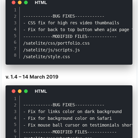
------------BUG FIXES------------

- CSS fix for high res video thumbnails

- Fix for back to top button when ajax page tra
------------MODIFIED FILES------------

/satelite/css/portfolio.css

/satelite/js/scripts.js

v. 1.4 – 14 March 2019
------------BUG FIXES------------

- Fix for links color on dark background

- Fix for background color on Safari

- Fix mouse ball cursor on testimonials shortco
------------MODIFIED FILES------------
