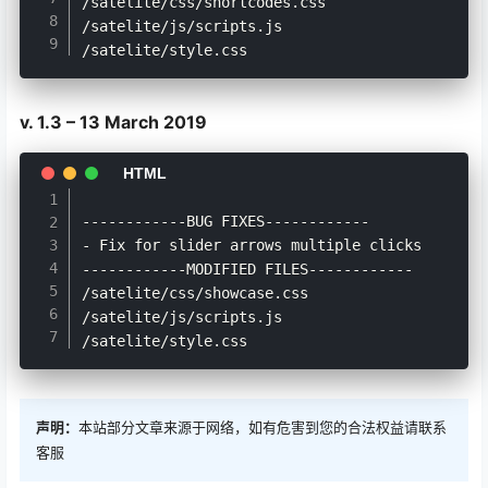
/satelite/css/shortcodes.css

/satelite/js/scripts.js

v. 1.3 – 13 March 2019
------------BUG FIXES------------

- Fix for slider arrows multiple clicks

------------MODIFIED FILES------------

/satelite/css/showcase.css

/satelite/js/scripts.js

声明：
本站部分文章来源于网络，如有危害到您的合法权益请联系
客服