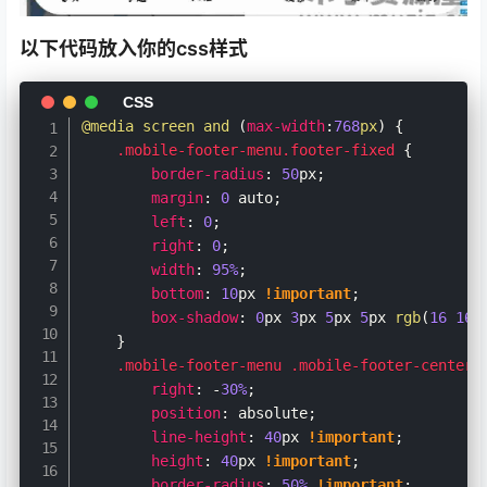
以下代码放入你的css样式
@media
 screen and 
(
max-width
:
768
px
)
{
.mobile-footer-menu.footer-fixed
{
border-radius
:
50
px
;
margin
:
0
 auto
;
left
:
0
;
right
:
0
;
width
:
95%
;
bottom
:
10
px 
!important
;
box-shadow
:
0
px 
3
px 
5
px 
5
px 
rgb
(
16
16
}
.mobile-footer-menu
.mobile-footer-center
 
right
:
 -
30%
;
position
:
 absolute
;
line-height
:
40
px 
!important
;
height
:
40
px 
!important
;
border-radius
:
50%
!important
;