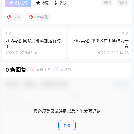
0
0
海报分享
收藏
举报
7b2
wp美化
7b2
7b2
7b2美化-网站底部添加运行时
7b2美化-评论区右上角改为一
间
言
2022-7-27 8:46:16
2022-7-29 9:14:26
0 条回复
文章作者
管理员
A
M
欢迎您，新朋友，感谢参与互动！
确认修改
您必须登录或注册以后才能发表评论
登录