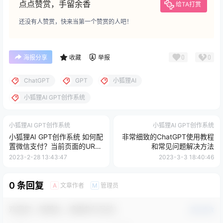
点点赞赏，手留余香
给TA打赏
还没有人赞赏，快来当第一个赞赏的人吧！
0
0
海报分享
收藏
举报
ChatGPT
GPT
小狐狸AI
小狐狸AI GPT创作系统
小狐狸AI GPT创作系统
小狐狸AI GPT创作系统
小狐狸AI GPT创作系统 如何配
非常细致的ChatGPT使用教程
置微信支付？当前页面的URL
和常见问题解决方法
未注册:https…处理办法
2023-2-28 13:43:47
2023-3-3 18:40:46
0 条回复
文章作者
管理员
A
M
欢迎您，新朋友，感谢参与互动！
确认修改