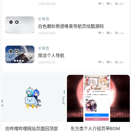
23年3月29日
0
0
257
引导页
白色磨砂质感唯美导航页炫酷源码
23年3月28日
0
0
164
引导页
简洁个人导航
23年3月27日
0
0
259
仿哔哩哔哩网站页面回顶部
东方类个人介绍页带BGM