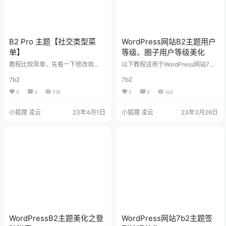
B2 Pro 主题【社交类型菜
WordPress网站B2主题用户
单】
等级、圈子用户等级美化
教程比较简单，先看一下修改效
以下教程适用于WordPress网站7B2
果： 下面是教程： 1、设置顶部菜
主题，其他主题请自行测试，本次
7b2
7b2
单样式 设置项在：B2主题设置 – 模
美化分为圈子等级美化和文章用户
块管理 – 顶部 – 顶部布局样式，选
马甲美化，效果图和代码均在下方
0
0
578
0
0
360
择以下样式： 如果你选择的是其他
效果图 这是圈子话题里面的美化，
样式的菜单，请不要添加下面的css
图中的LV1、LV4 这是用户等级美
小狐狸 凌云
23年4月1日
小狐狸 凌云
23年3月26日
代码，避免引起布局样式错乱！ 2、
化，图中的知府、宰相 1.B2主题圈
添加css样式 请将以下css代码复制
子用户等级美化代码 放在themes/b
到你自己的css中。 以下修改推荐在
2/Assets/fontend/style.css，文件
子主题中修改！ /*优化头部header
底部 /* 圈子等级美化 --xiaohuli.vip
*/ .site-header.social-t…
*/ .a…
WordPressB2主题美化之登
WordPress网站7b2主题签