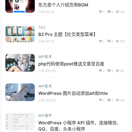
东方类个人介绍页带BGM
23年4月2日
0
0
265
7b2
B2 Pro 主题【社交类型菜单】
23年4月1日
0
0
578
WP技术
php代码使用post推送文章至百度
23年3月31日
0
0
281
WP技术
WordPress 图片自动添加alt和title
23年3月30日
0
0
258
WP插件
WordPress 小程序 API 插件，连接微信、
QQ、百度、头条小程序