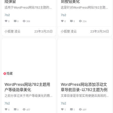
陆弹窗
到按钮美化
适用于WordPress网站7B2主题的登
这是针对WordPress网站7B2主题的
陆弹窗界面美化教程 效果图 美化教
美化，其他主题可能用不上，效果
7b2
7b2
程 1.放置js代码 有子主题就放在chil
大家直接查看本站即可 设置教程 教
d.js文件中 $(function(){ /*弹窗登录
程很简单（难的我也不会），在npc
0
0
308
0
0
224
效果-www.xiaohuli.vip*/ $("#login
ink那里搬运的，可惜其他的b2主题
-box .login-box-content").addCla
美化帖子都关闭了 将下方代码添加
小狐狸 凌云
23年3月25日
小狐狸 凌云
23年3月24日
ss("b2-radius"); $('.log…
至主题根目录下的style.css文件底
部保存即可 /* * 签到按钮-www.xia
ohulizyw.cn */ /*渐变文字*/ .user-
w-qd { background-image…
隐藏
支付积分
WordPress网站7B2主题用
WordPress网站添加浮动文
户等级勋章美化
章导航目录-以7B2主题为例
之前分享过关于用户等级美化的教
文章目录是非常实用便捷且高效的
程，今天再分享一个高级版：Word
工具，尤其在SEO优化方面也是一
7b2
7b2
Press网站7B2主题用户等级勋章美
个非常重要的方面，wpjam插件的
化，仅测试过7B2主题，其他主题自
目录功能，今天就给大家分享一下
0
0
457
1
1
689
测！ 一、效果演示 适用于网站评论
免插件实现“WordPress网站添加浮