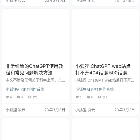
小狐狸 凌云
23年3月9日
小狐狸 凌云
23年3月5日
处理。具体操作如下： H5端 找到目
大家分享一下。 具体参照下面模板
录publich5staticjs ，把下载包里的
参照设置： 如生活助手角色前置指
两文件上传至该目录替换，或者使
令： 你是我的生活助力，善于解决
用1.9.2或者1.8.6老版本找到这两文
生活中的问题，不管我生活中遇到
件进行替换都可以。 BUG问题如
什么问题，你都能够很好的解决。
下： …
请根据我的问题，给出最好的解决
方式。 …
非常细致的ChatGPT使用教
小狐狸 ChatGPT web站点
程和常见问题解决方法
打不开404错误 500错误解
决方法和小程序审核问题
本文不涉及任何关于科学上网，关
小狐狸 ChatGPT web站点打不开4
于科学上网不会给你推荐任何梯
04错误 500错误解决方法和小程序
小狐狸AI GPT创作系统
小狐狸AI GPT创作系统
子！ 切换好美、日、韩、新加坡或
审核问题 站点打不开，出现404错
欧洲除意大利的任意地区。 首先，
误，对照如下检查处理： 查看站点
0
0
275
0
0
232
如果你是一个小白，建议先装一个
后台web站点开关是否打开： web
浏览器翻译插件或者下载一个网易
端打开出现500错误： 查看web站
小狐狸 凌云
23年3月3日
小狐狸 凌云
23年3月2日
有道词典，接下来的操作会更加的
点参数是否配置，配置是否正确，
方便，可以少很多麻烦。 当你拥有
公众号服务器配置完成之后是否启
一个账号之后，打开这个网址：http
用。 小狐狸ChatGPT 小程序提交审
s://chat.openai.com，你会看到这
核失败解决方法： 上传提交小程序
样的一个页面： 接着点击 Log in，
审核失败如何处理，参考如下： 参
这个时候翻译就派上用场了。有不…
数配置：ios开关关…