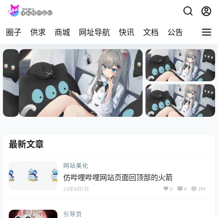
圈子
供求
商城
网址导航
快讯
文档
公告
问答
最新文章
网站美化
仿哔哩哔哩网站页面回顶部的火箭
24年6月1日
0
0
259
引导页