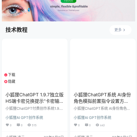
//WordPr…
技术教程
更多
下载
1个资源
隐藏
支付积分
小狐狸ChatGPT 1.9.7独立版
小狐狸ChatGPT系统 AI身份
H5端卡密兑换提示“卡密输入
角色模拟前置指令设置方法
有误 ”解决办法
参照模板
小狐狸ChatGPT付费创作系统1.9.7
小狐狸ChatGPT系统 AI身份角色模
独立版，如出现后台增加卡密后H5
拟前置指令设置方法 参照模板 小狐
小狐狸AI GPT创作系统
小狐狸AI GPT创作系统
端和小程序端无法兑换，一直提示
狸ChatGPT系统新版功能新增AI身
“卡密输入有误 ”，该功能上几版都
份角色模拟后，很多会员不会设置AI
0
0
515
0
0
643
正常，应该是官方升级后本身有BU
身份角色模拟前置指令，今天参考
G，播播资源针对这BUG进行了修复
了下其他做得好的站点，在这无与