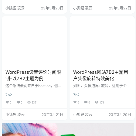
区、圈子里面的作者标识 二、美化
动文章导航目录-以7B2主题为例”
小狐狸 凌云
23年3月23日
小狐狸 凌云
23年3月22日
代码教程 1.实现思路 LV等级，是判
一、效果演示 二、代码教程 1.functi
定的LV+1，游客单独判定，我们直
on.php文件代码法创建文章目录功
接忽略，后台可以看的出来第一级
能 // 设置文章目录 function create
是LV0开始，那么怎么替换成图片
_mg($html) { $mg = '';…
呢？ 把原程序的LV+1改为图片路径/
LV+1.png.webp…
WordPress设置评论时间限
WordPress网站7B2主题用
制-以7B2主题为例
户头像旋转特效美化
这个想法最初来自于hostloc，也就
如图，头像边界+旋转，适用于个人
是discuz论坛的功能，设置这个干
中心界面以及右侧工具栏，非常花
7b2
7b2
啥呢？但是随着后面发现部分用户
哨（可能只适用于WordPress网站7
太过活跃，另外还可能出现被人恶
B2主题的美化） 美化代码 放在b2/A
0
0
237
0
0
178
意刷一堆垃圾评论。权衡再三，准
ssets/fontend/style.css文件底部即
备设置网站评论时间间隔。今天就
可 /*头像呼吸光环和鼠标悬停旋转
小狐狸 凌云
23年3月21日
小狐狸 凌云
23年3月20日
给大家分享一下“WordPress网站设
放大-www.xiaohulizyw.cn*/ .avat
置评论时间限制-以7B2主题为例”的
ar { border-radius: 50%; animatio
纯代码实现方法。 评论时间限制设
n: light 4s ease-in-ou…
置方法-以7B2主题为例 在主题文件f
unction.php底部加上以下代码即可