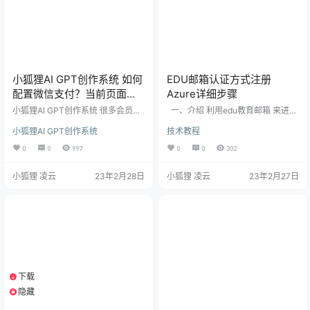
小狐狸AI GPT创作系统 如何
EDU邮箱认证方式注册
配置微信支付？当前页面的
Azure详细步骤
URL未注册:https…处理办法
小狐狸AI GPT创作系统 很多会员使
一、介绍 利用edu教育邮箱 来进行
用小狐狸GPT系统，安装完成后还
学术认证 二、需要准备的 1、Azure
小狐狸AI GPT创作系统
技术教程
是不太会配置微信支付，或者参数
注册地址：https://portal.azure.co
填写完前端出现“当前页面的URL未
m/ 2、你的edu邮箱 3、一个干净的
0
0
997
0
0
302
注册:https…”问题如下，具体可对照
手机号（最好是自用的没撸过az
文档操作即可完成支付配置。 在站
的），一个干净的ip（最好是家宽，
小狐狸 凌云
23年2月28日
小狐狸 凌云
23年2月27日
点后台->系统配置->支付配置，填
不要挂代理） 三、具体步骤 1、使
入微信商户号、密钥_v2（证书可暂
用其他邮箱注册Azure账号：http
不上传，仅退款功能才用到证
s://portal.azure.com/ 我用的outloo
书）。 配置微信商户号的支付目
k邮箱：node…
录： 位置在：微信商户号后台（链
接）->产品中心-&…
下载
1个资源
隐藏
支付积分