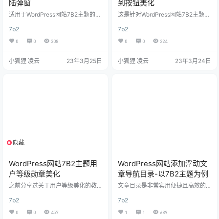
陆弹窗
到按钮美化
适用于WordPress网站7B2主题的登
这是针对WordPress网站7B2主题的
陆弹窗界面美化教程 效果图 美化教
美化，其他主题可能用不上，效果
7b2
7b2
程 1.放置js代码 有子主题就放在chil
大家直接查看本站即可 设置教程 教
d.js文件中 $(function(){ /*弹窗登录
程很简单（难的我也不会），在npc
0
0
308
0
0
224
效果-www.xiaohuli.vip*/ $("#login
ink那里搬运的，可惜其他的b2主题
-box .login-box-content").addCla
美化帖子都关闭了 将下方代码添加
小狐狸 凌云
23年3月25日
小狐狸 凌云
23年3月24日
ss("b2-radius"); $('.log…
至主题根目录下的style.css文件底
部保存即可 /* * 签到按钮-www.xia
ohulizyw.cn */ /*渐变文字*/ .user-
w-qd { background-image…
隐藏
支付积分
WordPress网站7B2主题用
WordPress网站添加浮动文
户等级勋章美化
章导航目录-以7B2主题为例
之前分享过关于用户等级美化的教
文章目录是非常实用便捷且高效的
程，今天再分享一个高级版：Word
工具，尤其在SEO优化方面也是一
7b2
7b2
Press网站7B2主题用户等级勋章美
个非常重要的方面，wpjam插件的
化，仅测试过7B2主题，其他主题自
目录功能，今天就给大家分享一下
0
0
457
1
1
689
测！ 一、效果演示 适用于网站评论
免插件实现“WordPress网站添加浮