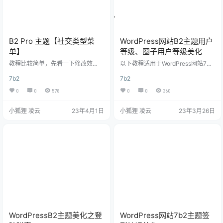
B2 Pro 主题【社交类型菜
WordPress网站B2主题用户
单】
等级、圈子用户等级美化
教程比较简单，先看一下修改效
以下教程适用于WordPress网站7B2
果： 下面是教程： 1、设置顶部菜
主题，其他主题请自行测试，本次
7b2
7b2
单样式 设置项在：B2主题设置 – 模
美化分为圈子等级美化和文章用户
块管理 – 顶部 – 顶部布局样式，选
马甲美化，效果图和代码均在下方
0
0
578
0
0
360
择以下样式： 如果你选择的是其他
效果图 这是圈子话题里面的美化，
样式的菜单，请不要添加下面的css
图中的LV1、LV4 这是用户等级美
小狐狸 凌云
23年4月1日
小狐狸 凌云
23年3月26日
代码，避免引起布局样式错乱！ 2、
化，图中的知府、宰相 1.B2主题圈
添加css样式 请将以下css代码复制
子用户等级美化代码 放在themes/b
到你自己的css中。 以下修改推荐在
2/Assets/fontend/style.css，文件
子主题中修改！ /*优化头部header
底部 /* 圈子等级美化 --xiaohuli.vip
*/ .site-header.social-t…
*/ .a…
WordPressB2主题美化之登
WordPress网站7b2主题签