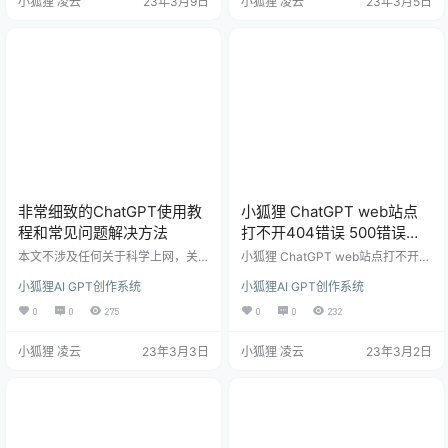
小狐狸 凌云
23年3月9日
小狐狸 凌云
23年3月5日
处理。具体操作如下： H5端 找到目
大家分享一下。 具体参照下面模板
录publich5staticjs ，把下载包里的
参照设置： 如生活助手角色前置指
两文件上传至该目录替换，或者使
令： 你是我的生活助力，善于解决
用1.9.2或者1.8.6老版本找到这两文
生活中的问题，不管我生活中遇到
件进行替换都可以。 BUG问题如
什么问题，你都能够很好的解决。
下： …
请根据我的问题，给出最好的解决
方式。 …
非常细致的ChatGPT使用教
小狐狸 ChatGPT web站点
程和常见问题解决方法
打不开404错误 500错误解
决方法和小程序审核问题
本文不涉及任何关于科学上网，关
小狐狸 ChatGPT web站点打不开4
于科学上网不会给你推荐任何梯
04错误 500错误解决方法和小程序
小狐狸AI GPT创作系统
小狐狸AI GPT创作系统
子！ 切换好美、日、韩、新加坡或
审核问题 站点打不开，出现404错
欧洲除意大利的任意地区。 首先，
误，对照如下检查处理： 查看站点
0
0
275
0
0
232
如果你是一个小白，建议先装一个
后台web站点开关是否打开： web
浏览器翻译插件或者下载一个网易
端打开出现500错误： 查看web站
小狐狸 凌云
23年3月3日
小狐狸 凌云
23年3月2日
有道词典，接下来的操作会更加的
点参数是否配置，配置是否正确，
方便，可以少很多麻烦。 当你拥有
公众号服务器配置完成之后是否启
一个账号之后，打开这个网址：http
用。 小狐狸ChatGPT 小程序提交审
s://chat.openai.com，你会看到这
核失败解决方法： 上传提交小程序
样的一个页面： 接着点击 Log in，
审核失败如何处理，参考如下： 参
这个时候翻译就派上用场了。有不…
数配置：ios开关关…