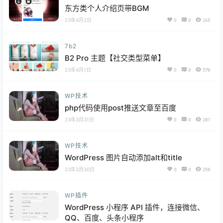
东方类个人介绍页带BGM
23年4月2日
0
0
265
7b2
B2 Pro 主题【社交类型菜单】
23年4月1日
0
0
578
WP技术
php代码使用post推送文章至百度
23年3月31日
0
0
281
WP技术
WordPress 图片自动添加alt和title
23年3月30日
0
0
258
WP插件
WordPress 小程序 API 插件，连接微信、
QQ、百度、头条小程序