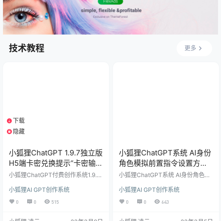
//WordPr…
技术教程
更多
下载
1个资源
隐藏
支付积分
小狐狸ChatGPT 1.9.7独立版
小狐狸ChatGPT系统 AI身份
H5端卡密兑换提示“卡密输入
角色模拟前置指令设置方法
有误 ”解决办法
参照模板
小狐狸ChatGPT付费创作系统1.9.7
小狐狸ChatGPT系统 AI身份角色模
独立版，如出现后台增加卡密后H5
拟前置指令设置方法 参照模板 小狐
小狐狸AI GPT创作系统
小狐狸AI GPT创作系统
端和小程序端无法兑换，一直提示
狸ChatGPT系统新版功能新增AI身
“卡密输入有误 ”，该功能上几版都
份角色模拟后，很多会员不会设置AI
0
0
515
0
0
643
正常，应该是官方升级后本身有BU
身份角色模拟前置指令，今天参考
G，播播资源针对这BUG进行了修复
了下其他做得好的站点，在这无与