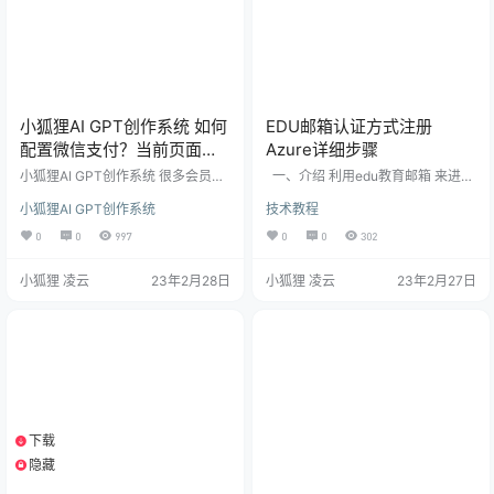
小狐狸AI GPT创作系统 如何
EDU邮箱认证方式注册
配置微信支付？当前页面的
Azure详细步骤
URL未注册:https…处理办法
小狐狸AI GPT创作系统 很多会员使
一、介绍 利用edu教育邮箱 来进行
用小狐狸GPT系统，安装完成后还
学术认证 二、需要准备的 1、Azure
小狐狸AI GPT创作系统
技术教程
是不太会配置微信支付，或者参数
注册地址：https://portal.azure.co
填写完前端出现“当前页面的URL未
m/ 2、你的edu邮箱 3、一个干净的
0
0
997
0
0
302
注册:https…”问题如下，具体可对照
手机号（最好是自用的没撸过az
文档操作即可完成支付配置。 在站
的），一个干净的ip（最好是家宽，
小狐狸 凌云
23年2月28日
小狐狸 凌云
23年2月27日
点后台->系统配置->支付配置，填
不要挂代理） 三、具体步骤 1、使
入微信商户号、密钥_v2（证书可暂
用其他邮箱注册Azure账号：http
不上传，仅退款功能才用到证
s://portal.azure.com/ 我用的outloo
书）。 配置微信商户号的支付目
k邮箱：node…
录： 位置在：微信商户号后台（链
接）->产品中心-&…
下载
1个资源
隐藏
支付积分