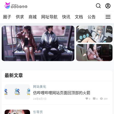
圈子
供求
商城
网址导航
快讯
文档
公告
问答
最新文章
网站美化
仿哔哩哔哩网站页面回顶部的火箭
24年6月1日
0
0
259
引导页