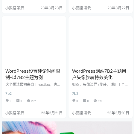
区、圈子里面的作者标识 二、美化
动文章导航目录-以7B2主题为例”
小狐狸 凌云
23年3月23日
小狐狸 凌云
23年3月22日
代码教程 1.实现思路 LV等级，是判
一、效果演示 二、代码教程 1.functi
定的LV+1，游客单独判定，我们直
on.php文件代码法创建文章目录功
接忽略，后台可以看的出来第一级
能 // 设置文章目录 function create
是LV0开始，那么怎么替换成图片
_mg($html) { $mg = '';…
呢？ 把原程序的LV+1改为图片路径/
LV+1.png.webp…
WordPress设置评论时间限
WordPress网站7B2主题用
制-以7B2主题为例
户头像旋转特效美化
这个想法最初来自于hostloc，也就
如图，头像边界+旋转，适用于个人
是discuz论坛的功能，设置这个干
中心界面以及右侧工具栏，非常花
7b2
7b2
啥呢？但是随着后面发现部分用户
哨（可能只适用于WordPress网站7
太过活跃，另外还可能出现被人恶
B2主题的美化） 美化代码 放在b2/A
0
0
237
0
0
178
意刷一堆垃圾评论。权衡再三，准
ssets/fontend/style.css文件底部即
备设置网站评论时间间隔。今天就
可 /*头像呼吸光环和鼠标悬停旋转
小狐狸 凌云
23年3月21日
小狐狸 凌云
23年3月20日
给大家分享一下“WordPress网站设
放大-www.xiaohulizyw.cn*/ .avat
置评论时间限制-以7B2主题为例”的
ar { border-radius: 50%; animatio
纯代码实现方法。 评论时间限制设
n: light 4s ease-in-ou…
置方法-以7B2主题为例 在主题文件f
unction.php底部加上以下代码即可