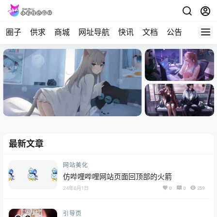
圈子
供求
商城
网址导航
快讯
文档
公告
问答
最新文章
网站美化
仿哔哩哔哩网站页面回顶部的火箭
24年6月1日
0
0
259
引导页