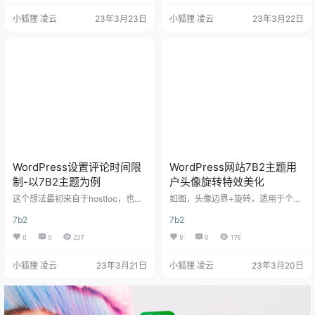
区、圈子里面的作者标识 二、美化
动文章导航目录-以7B2主题为例”
小狐狸 凌云
23年3月23日
小狐狸 凌云
23年3月22日
代码教程 1.实现思路 LV等级，是判
一、效果演示 二、代码教程 1.functi
定的LV+1，游客单独判定，我们直
on.php文件代码法创建文章目录功
接忽略，后台可以看的出来第一级
能 // 设置文章目录 function create
是LV0开始，那么怎么替换成图片
_mg($html) { $mg = '';…
呢？ 把原程序的LV+1改为图片路径/
LV+1.png.webp…
WordPress设置评论时间限
WordPress网站7B2主题用
制-以7B2主题为例
户头像旋转特效美化
这个想法最初来自于hostloc，也就
如图，头像边界+旋转，适用于个人
是discuz论坛的功能，设置这个干
中心界面以及右侧工具栏，非常花
7b2
7b2
啥呢？但是随着后面发现部分用户
哨（可能只适用于WordPress网站7
太过活跃，另外还可能出现被人恶
B2主题的美化） 美化代码 放在b2/A
0
0
237
0
0
178
意刷一堆垃圾评论。权衡再三，准
ssets/fontend/style.css文件底部即
备设置网站评论时间间隔。今天就
可 /*头像呼吸光环和鼠标悬停旋转
小狐狸 凌云
23年3月21日
小狐狸 凌云
23年3月20日
给大家分享一下“WordPress网站设
放大-www.xiaohulizyw.cn*/ .avat
置评论时间限制-以7B2主题为例”的
ar { border-radius: 50%; animatio
纯代码实现方法。 评论时间限制设
n: light 4s ease-in-ou…
置方法-以7B2主题为例 在主题文件f
unction.php底部加上以下代码即可