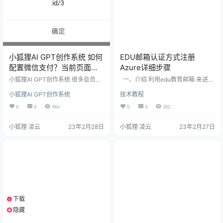
小狐狸AI GPT创作系统 如何
EDU邮箱认证方式注册
配置微信支付？当前页面的
Azure详细步骤
URL未注册:https…处理办法
小狐狸AI GPT创作系统 很多会员使
一、介绍 利用edu教育邮箱 来进行
用小狐狸GPT系统，安装完成后还
学术认证 二、需要准备的 1、Azure
小狐狸AI GPT创作系统
技术教程
是不太会配置微信支付，或者参数
注册地址：https://portal.azure.co
填写完前端出现“当前页面的URL未
m/ 2、你的edu邮箱 3、一个干净的
0
0
984
0
0
302
注册:https…”问题如下，具体可对照
手机号（最好是自用的没撸过az
文档操作即可完成支付配置。 在站
的），一个干净的ip（最好是家宽，
小狐狸 凌云
23年2月28日
小狐狸 凌云
23年2月27日
点后台->系统配置->支付配置，填
不要挂代理） 三、具体步骤 1、使
入微信商户号、密钥_v2（证书可暂
用其他邮箱注册Azure账号：http
不上传，仅退款功能才用到证
s://portal.azure.com/ 我用的outloo
书）。 配置微信商户号的支付目
k邮箱：node…
录： 位置在：微信商户号后台（链
接）->产品中心-&…
下载
1个资源
隐藏
支付积分