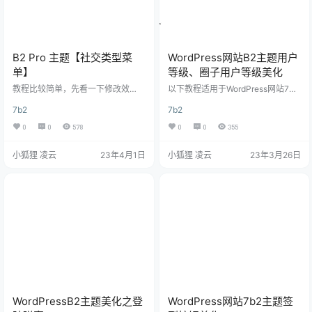
B2 Pro 主题【社交类型菜
WordPress网站B2主题用户
单】
等级、圈子用户等级美化
教程比较简单，先看一下修改效
以下教程适用于WordPress网站7B2
果： 下面是教程： 1、设置顶部菜
主题，其他主题请自行测试，本次
7b2
7b2
单样式 设置项在：B2主题设置 – 模
美化分为圈子等级美化和文章用户
块管理 – 顶部 – 顶部布局样式，选
马甲美化，效果图和代码均在下方
0
0
578
0
0
355
择以下样式： 如果你选择的是其他
效果图 这是圈子话题里面的美化，
样式的菜单，请不要添加下面的css
图中的LV1、LV4 这是用户等级美
小狐狸 凌云
23年4月1日
小狐狸 凌云
23年3月26日
代码，避免引起布局样式错乱！ 2、
化，图中的知府、宰相 1.B2主题圈
添加css样式 请将以下css代码复制
子用户等级美化代码 放在themes/b
到你自己的css中。 以下修改推荐在
2/Assets/fontend/style.css，文件
子主题中修改！ /*优化头部header
底部 /* 圈子等级美化 --xiaohuli.vip
*/ .site-header.social-t…
*/ .a…
WordPressB2主题美化之登
WordPress网站7b2主题签