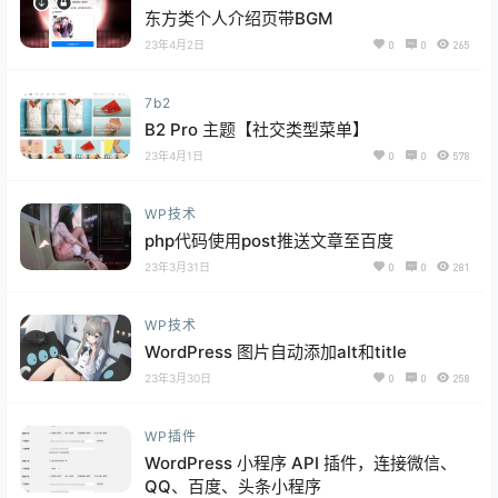
东方类个人介绍页带BGM
23年4月2日
0
0
265
7b2
B2 Pro 主题【社交类型菜单】
23年4月1日
0
0
578
WP技术
php代码使用post推送文章至百度
23年3月31日
0
0
281
WP技术
WordPress 图片自动添加alt和title
23年3月30日
0
0
258
WP插件
WordPress 小程序 API 插件，连接微信、
QQ、百度、头条小程序