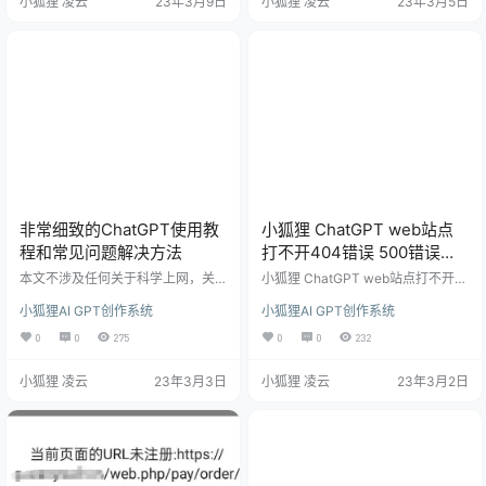
小狐狸 凌云
23年3月9日
小狐狸 凌云
23年3月5日
处理。具体操作如下： H5端 找到目
大家分享一下。 具体参照下面模板
录publich5staticjs ，把下载包里的
参照设置： 如生活助手角色前置指
两文件上传至该目录替换，或者使
令： 你是我的生活助力，善于解决
用1.9.2或者1.8.6老版本找到这两文
生活中的问题，不管我生活中遇到
件进行替换都可以。 BUG问题如
什么问题，你都能够很好的解决。
下： …
请根据我的问题，给出最好的解决
方式。 …
非常细致的ChatGPT使用教
小狐狸 ChatGPT web站点
程和常见问题解决方法
打不开404错误 500错误解
决方法和小程序审核问题
本文不涉及任何关于科学上网，关
小狐狸 ChatGPT web站点打不开4
于科学上网不会给你推荐任何梯
04错误 500错误解决方法和小程序
小狐狸AI GPT创作系统
小狐狸AI GPT创作系统
子！ 切换好美、日、韩、新加坡或
审核问题 站点打不开，出现404错
欧洲除意大利的任意地区。 首先，
误，对照如下检查处理： 查看站点
0
0
275
0
0
232
如果你是一个小白，建议先装一个
后台web站点开关是否打开： web
浏览器翻译插件或者下载一个网易
端打开出现500错误： 查看web站
小狐狸 凌云
23年3月3日
小狐狸 凌云
23年3月2日
有道词典，接下来的操作会更加的
点参数是否配置，配置是否正确，
方便，可以少很多麻烦。 当你拥有
公众号服务器配置完成之后是否启
一个账号之后，打开这个网址：http
用。 小狐狸ChatGPT 小程序提交审
s://chat.openai.com，你会看到这
核失败解决方法： 上传提交小程序
样的一个页面： 接着点击 Log in，
审核失败如何处理，参考如下： 参
这个时候翻译就派上用场了。有不…
数配置：ios开关关…