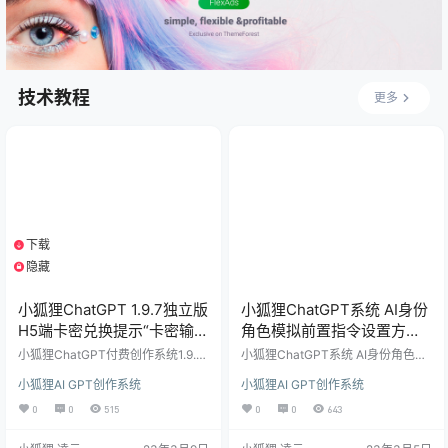
//WordPr…
技术教程
更多
下载
1个资源
隐藏
支付积分
小狐狸ChatGPT 1.9.7独立版
小狐狸ChatGPT系统 AI身份
H5端卡密兑换提示“卡密输入
角色模拟前置指令设置方法
有误 ”解决办法
参照模板
小狐狸ChatGPT付费创作系统1.9.7
小狐狸ChatGPT系统 AI身份角色模
独立版，如出现后台增加卡密后H5
拟前置指令设置方法 参照模板 小狐
小狐狸AI GPT创作系统
小狐狸AI GPT创作系统
端和小程序端无法兑换，一直提示
狸ChatGPT系统新版功能新增AI身
“卡密输入有误 ”，该功能上几版都
份角色模拟后，很多会员不会设置AI
0
0
515
0
0
643
正常，应该是官方升级后本身有BU
身份角色模拟前置指令，今天参考
G，播播资源针对这BUG进行了修复
了下其他做得好的站点，在这无与