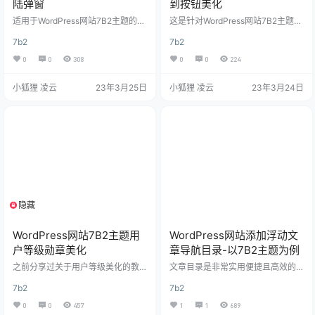
陆弹窗
到按钮美化
适用于WordPress网站7B2主题的登
这是针对WordPress网站7B2主题的
陆弹窗界面美化教程 效果图 美化教
美化，其他主题可能用不上，效果
7b2
7b2
程 1.放置js代码 有子主题就放在chil
大家直接查看本站即可 设置教程 教
d.js文件中 $(function(){ /*弹窗登录
程很简单（难的我也不会），在npc
0
0
308
0
0
224
效果-www.xiaohuli.vip*/ $("#login
ink那里搬运的，可惜其他的b2主题
-box .login-box-content").addCla
美化帖子都关闭了 将下方代码添加
小狐狸 凌云
23年3月25日
小狐狸 凌云
23年3月24日
ss("b2-radius"); $('.log…
至主题根目录下的style.css文件底
部保存即可 /* * 签到按钮-www.xia
ohulizyw.cn */ /*渐变文字*/ .user-
w-qd { background-image…
隐藏
支付积分
WordPress网站7B2主题用
WordPress网站添加浮动文
户等级勋章美化
章导航目录-以7B2主题为例
之前分享过关于用户等级美化的教
文章目录是非常实用便捷且高效的
程，今天再分享一个高级版：Word
工具，尤其在SEO优化方面也是一
7b2
7b2
Press网站7B2主题用户等级勋章美
个非常重要的方面，wpjam插件的
化，仅测试过7B2主题，其他主题自
目录功能，今天就给大家分享一下
0
0
457
1
1
689
测！ 一、效果演示 适用于网站评论
免插件实现“WordPress网站添加浮