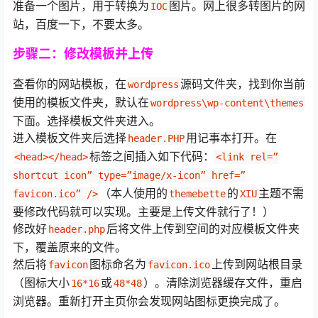
准备一个图片，用于转换为
图片。网上很多转图片的网
IOC
站，百度一下，不要太多。
步骤二：修改模板并上传
查看你的网站模板，在
源码文件夹，找到你当前
wordpress
使用的模板文件夹，默认在
wordpress\wp-content\themes
下面。选择模板文件夹进入。
进入模板文件夹后选择
用记事本打开。在
header.PHP
标签之间插入如下代码：
<head></head>
<link rel=”
shortcut icon” type=”image/x-icon” href=”
（本人使用的
的
主题不需
favicon.ico” />
themebette
XIU
要修改代码就可以实现。主要是上传文件就行了！）
修改好
后将文件上传到空间的对应模板文件夹
header.php
下，覆盖原来的文件。
然后将
图标命名为
上传到网站根目录
favicon
favicon.ico
（图标大小
或
）。清除浏览器缓存文件，重启
16*16
48*48
浏览器。重新打开主页你会发现网站图标更换完成了。