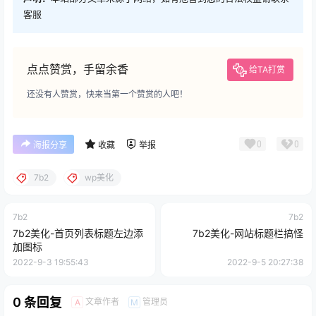
客服
点点赞赏，手留余香
给TA打赏
还没有人赞赏，快来当第一个赞赏的人吧！
0
0
海报分享
收藏
举报
7b2
wp美化
7b2
7b2
7b2美化-首页列表标题左边添
7b2美化-网站标题栏搞怪
加图标
2022-9-3 19:55:43
2022-9-5 20:27:38
0 条回复
文章作者
管理员
A
M