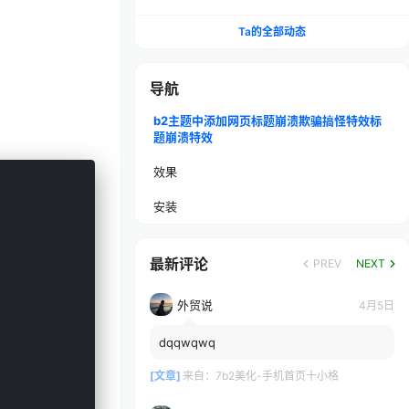
Ta的全部动态
导航
b2主题中添加网页标题崩溃欺骗搞怪特效标
题崩溃特效
效果
安装
最新评论
PREV
NEXT
外贸说
4月5日
dqqwqwq
[文章]
来自：
7b2美化-手机首页十小格