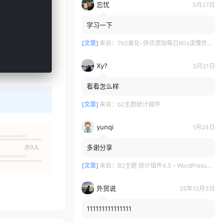
忘忧
3月27日
学习一下
[文章]
来自：
7b2美化-快讯添加每日60s读懂世界新闻-自动发布
Xy?
3月21日
看看怎么样
[文章]
来自：
b2主题统计插件
yunqi
1月24日
多谢分享
共0人
[文章]
来自：
B2主题 统计插件4.5 – WordPress插件
外贸说
25年12月3日
111111111111111