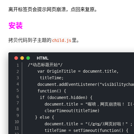
离开标签页会提示网页崩溃，点回来复原。
安装
拷贝代码到子主题的
里。
child.js
 /*动态标题开始*/

     var OriginTitile = document.title,

      titleTime;

     document.addEventListener("visibilitychan
     function() {

      if (document.hidden) {

        document.title = "喔唷，网页崩溃啦！ Σ(っ
        clearTimeout(titleTime)

    } else {

        document.title = "(/≧▽≦/)网页好啦！" ;

        titleTime = setTimeout(function() {
