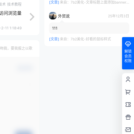
[文章]
来自：
7b2美化-文章标题上面添加banner随机效果
技术
技术教程
访问浏览量
外贸说
25年12月3日
2-11 1:18:49
111
[文章]
来自：
7b2美化-好看的鼠标样式
吻我，要我报之以歌
解锁
会员
权限
确认修改